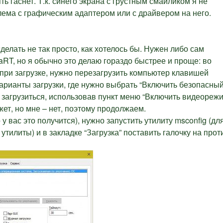
ть гаснет. Т.к. синего экрана с грустным смайликом я не
лема с графическим адаптером или с драйвером на него.
делать не так просто, как хотелось бы. Нужен либо сам
aRT, но я обычно это делаю гораздо быстрее и проще: во
 при загрузке, нужно перезагрузить компьютер клавишей
варианты загрузки, где нужно выбрать “Включить безопасны
загрузиться, использовав пункт меню “Включить видеорежи
ет, но мне – нет, поэтому продолжаем.
у вас это получится), нужно запустить утилиту msconfig (дл
утилиты) и в закладке “Загрузка” поставить галочку на прот