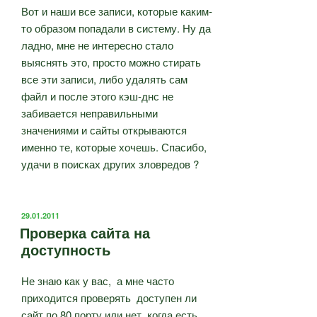
Вот и наши все записи, которые каким-
то образом попадали в систему. Ну да
ладно, мне не интересно стало
выяснять это, просто можно стирать
все эти записи, либо удалять сам
файл и после этого кэш-днс не
забивается неправильными
значениями и сайты открываются
именно те, которые хочешь. Спасибо,
удачи в поисках других зловредов ?
ОПУБЛИКОВАНО
29.01.2011
Проверка сайта на
доступность
Не знаю как у вас, а мне часто
приходится проверять доступен ли
сайт по 80 порту или нет, когда есть