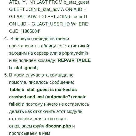
ATE), ‘Y’, ‘N’) LAST FROM b_stat_guest
G LEFT JOIN b_stat_adv A ON A.ID =
G.LAST_ADV_ID LEFT JOIN b_user U
ON U.ID = G.LAST_USER_ID WHERE
G.ID=’1865004′
В первую очередь пытаемся
восстановить таблицу со статистикой:
заходим на сервер или в phpmyadmin
и выполняем команду:
REPAIR TABLE
b_stat_guest;
В моем случае эта команда не
помогла, писалось сообщение:
Table b_stat_guest is marked as
crashed and last (automatic?) repair
failed
и поэтому ничего не оставалось
делать как отключить этот модуль
статистики, для этого опять
открываем файл
dbconn.php
и
прописываем в нем