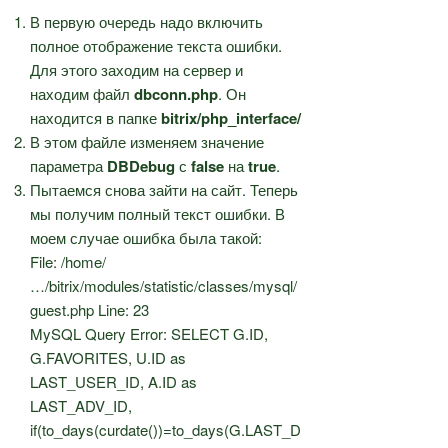
В первую очередь надо включить
полное отображение текста ошибки.
Для этого заходим на сервер и
находим файл
dbconn.php
. Он
находится в папке
bitrix/php_interface/
В этом файле изменяем значение
параметра
DBDebug
с
false
на
true
.
Пытаемся снова зайти на сайт. Теперь
мы получим полный текст ошибки. В
моем случае ошибка была такой:
File: /home/
…/bitrix/modules/statistic/classes/mysql/
guest.php Line: 23
MySQL Query Error: SELECT G.ID,
G.FAVORITES, U.ID as
LAST_USER_ID, A.ID as
LAST_ADV_ID,
if(to_days(curdate())=to_days(G.LAST_D