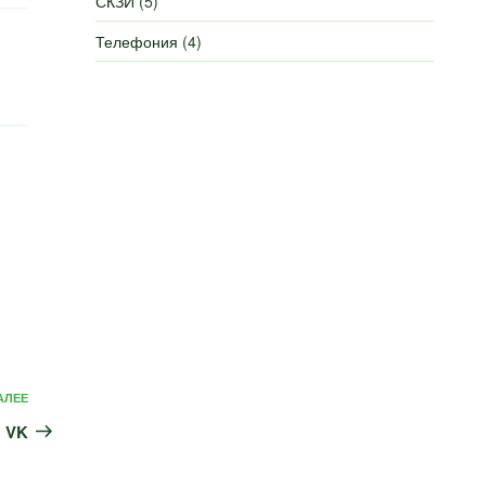
СКЗИ
(5)
Телефония
(4)
Следующая
АЛЕЕ
запись
я VK