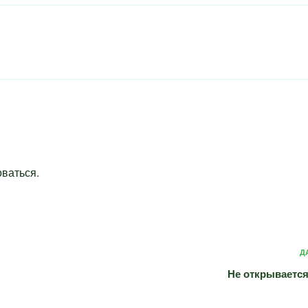
оваться
.
Д
Не открываетс