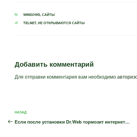
РУБРИКИ
WINDOWS
,
САЙТЫ
МЕТКИ
TELNET
,
НЕ ОТКРЫВАЮТСЯ САЙТЫ
Добавить комментарий
Для отправки комментария вам необходимо
авториз
Навигация
Предыдущая
НАЗАД
по
запись:
Если после установки Dr.Web тормозит интернет…
записям