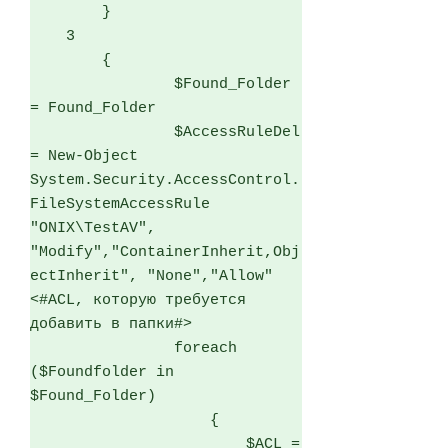
        }

    3

        {

                $Found_Folder 
= Found_Folder

                $AccessRuleDel 
= New-Object 
System.Security.AccessControl.
FileSystemAccessRule 
"ONIX\TestAV", 
"Modify","ContainerInherit,Obj
ectInherit", "None","Allow" 
<#ACL, которую требуется 
добавить в папки#>

                foreach 
($Foundfolder in 
$Found_Folder)

                    {

                        $ACL = 