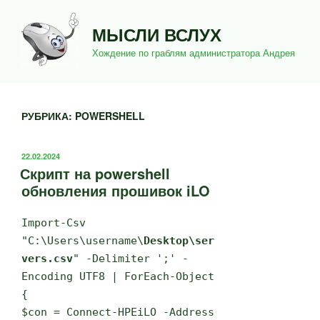
Перейти
к
МЫСЛИ ВСЛУХ
содержимому
Хождение по граблям администратора Андрея
РУБРИКА:
POWERSHELL
ОПУБЛИКОВАНО
22.02.2024
Скрипт на powershell
обновления прошивок iLO
Import-Csv
"C:\Users\username\
Desktop\ser
vers.csv
" -Delimiter ';' -
Encoding UTF8 | ForEach-Object
{
$con = Connect-HPEiLO -Address