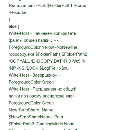
Remove-Item -Path $FolderPath1 -Force
-Recurse
}
else {
Write-Host «Начинаем копировать
файлы общей папки…» -
ForegroundColor Yellow -NoNewline
robocopy.exe $FolderPath1 $FolderPath2
/COPYALL /E /DCOPY:DAT /R:3 /W:5 /V
/NP /NS /LOG+:$LogFile 1>$null
Write-Host «Завершено» -
ForegroundColor Green
Write-Host «Расшаривание общей
папки по новому расположению» -
ForegroundColor Green
New-SmbShare -Name
$NewSmbShareName -Path
$FolderPath2 -CachingMode None -