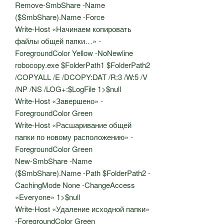
Remove-SmbShare -Name
($SmbShare).Name -Force
Write-Host «Начинаем копировать
файлы общей папки…» -
ForegroundColor Yellow -NoNewline
robocopy.exe $FolderPath1 $FolderPath2
/COPYALL /E /DCOPY:DAT /R:3 /W:5 /V
/NP /NS /LOG+:$LogFile 1>$null
Write-Host «Завершено» -
ForegroundColor Green
Write-Host «Расшаривание общей
папки по новому расположению» -
ForegroundColor Green
New-SmbShare -Name
($SmbShare).Name -Path $FolderPath2 -
CachingMode None -ChangeAccess
«Everyone» 1>$null
Write-Host «Удаление исходной папки»
-ForegroundColor Green