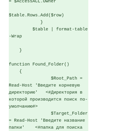
= $AccessACL.Owner

$table.Rows.Add($row)

            } 

         $table | format-table 
-Wrap

    }

function Found_Folder()

    {

                $Root_Path = 
Read-Host 'Введите корневую 
директорию'   <#Директория в 
которой производится поиск по-
умолчанию#>

                $Target_Folder 
= Read-Host 'Введите название 
папки'    <#папка для поиска 