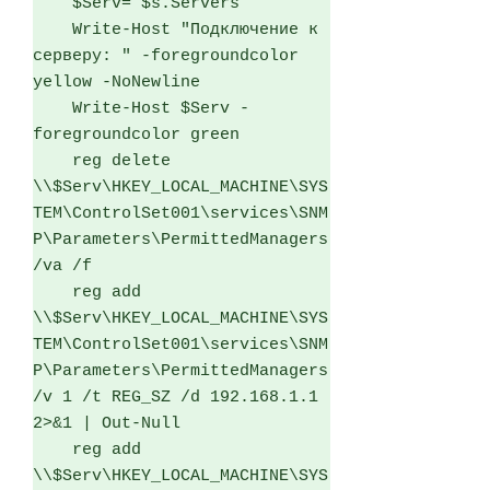
    $Serv= $s.Servers

    Write-Host "Подключение к 
серверу: " -foregroundcolor 
yellow -NoNewline  

    Write-Host $Serv -
foregroundcolor green

    reg delete 
\\$Serv\HKEY_LOCAL_MACHINE\SYS
TEM\ControlSet001\services\SNM
P\Parameters\PermittedManagers 
/va /f   

    reg add 
\\$Serv\HKEY_LOCAL_MACHINE\SYS
TEM\ControlSet001\services\SNM
P\Parameters\PermittedManagers 
/v 1 /t REG_SZ /d 192.168.1.1 
2>&1 | Out-Null

    reg add 
\\$Serv\HKEY_LOCAL_MACHINE\SYS