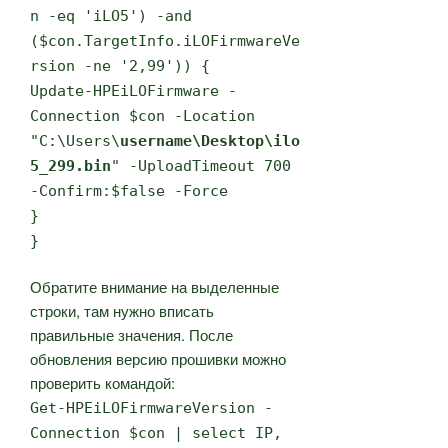
n -eq 'iLO5') -and
($con.TargetInfo.iLOFirmwareVe
rsion -ne '2,99')) {
Update-HPEiLOFirmware -
Connection $con -Location
"C:\Users\
username\Desktop\ilo
5_299.bin
" -UploadTimeout 700
-Confirm:$false -Force
}
}
Обратите внимание на выделенные
строки, там нужно вписать
правильные значения. После
обновления версию прошивки можно
проверить командой:
Get-HPEiLOFirmwareVersion -
Connection $con | select IP,