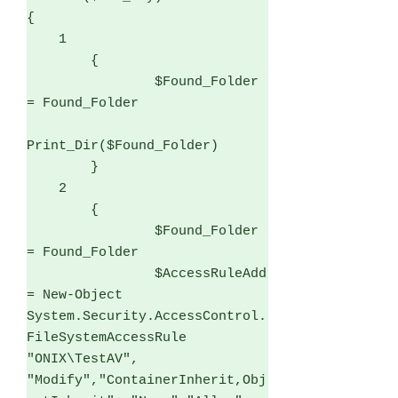
{

    1 

        {

                $Found_Folder 
= Found_Folder

Print_Dir($Found_Folder)

        }

    2

        {

                $Found_Folder 
= Found_Folder

                $AccessRuleAdd 
= New-Object 
System.Security.AccessControl.
FileSystemAccessRule 
"ONIX\TestAV", 
"Modify","ContainerInherit,Obj