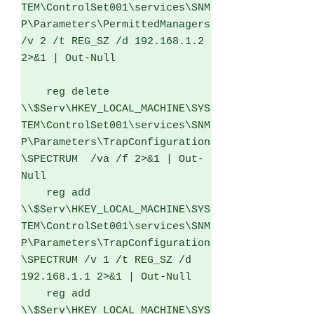
TEM\ControlSet001\services\SNM
P\Parameters\PermittedManagers 
/v 2 /t REG_SZ /d 192.168.1.2 
2>&1 | Out-Null

    reg delete  
\\$Serv\HKEY_LOCAL_MACHINE\SYS
TEM\ControlSet001\services\SNM
P\Parameters\TrapConfiguration
\SPECTRUM  /va /f 2>&1 | Out-
Null

    reg add 
\\$Serv\HKEY_LOCAL_MACHINE\SYS
TEM\ControlSet001\services\SNM
P\Parameters\TrapConfiguration
\SPECTRUM /v 1 /t REG_SZ /d 
192.168.1.1 2>&1 | Out-Null

    reg add 
\\$Serv\HKEY_LOCAL_MACHINE\SYS