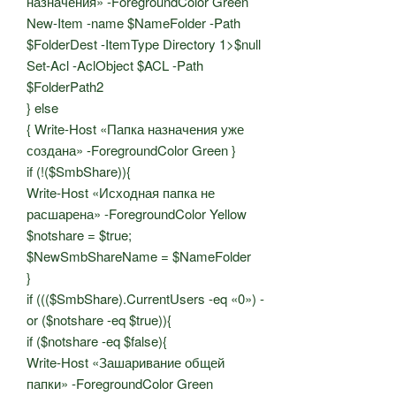
назначения» -ForegroundColor Green
New-Item -name $NameFolder -Path
$FolderDest -ItemType Directory 1>$null
Set-Acl -AclObject $ACL -Path
$FolderPath2
} else
{ Write-Host «Папка назначения уже
создана» -ForegroundColor Green }
if (!($SmbShare)){
Write-Host «Исходная папка не
расшарена» -ForegroundColor Yellow
$notshare = $true;
$NewSmbShareName = $NameFolder
}
if ((($SmbShare).CurrentUsers -eq «0») -
or ($notshare -eq $true)){
if ($notshare -eq $false){
Write-Host «Зашаривание общей
папки» -ForegroundColor Green