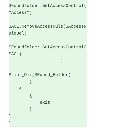
$Foundfolder.GetAccessControl(
"Access")  

$ACL.RemoveAccessRule($AccessR
uleDel)

$Foundfolder.SetAccessControl(
$ACL)

                    } 

Print_Dir($Found_Folder)

        }

    4   

        {

            exit

        }

} 

}