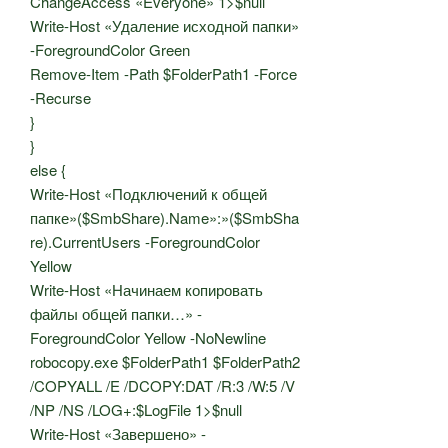
ChangeAccess «Everyone» 1>$null
Write-Host «Удаление исходной папки»
-ForegroundColor Green
Remove-Item -Path $FolderPath1 -Force
-Recurse
}
}
else {
Write-Host «Подключений к общей
папке»($SmbShare).Name»:»($SmbSha
re).CurrentUsers -ForegroundColor
Yellow
Write-Host «Начинаем копировать
файлы общей папки…» -
ForegroundColor Yellow -NoNewline
robocopy.exe $FolderPath1 $FolderPath2
/COPYALL /E /DCOPY:DAT /R:3 /W:5 /V
/NP /NS /LOG+:$LogFile 1>$null
Write-Host «Завершено» -