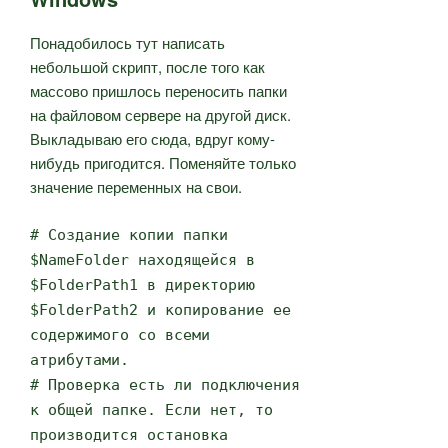
и
Понадобилось тут написать
Powershell»
небольшой скрипт, после того как
массово пришлось переносить папки
на файловом сервере на другой диск.
Выкладываю его сюда, вдруг кому-
нибудь пригодится. Поменяйте только
значение переменных на свои.
# Cоздание копии папки
$NameFolder находящейся в
$FolderPath1 в директорию
$FolderPath2 и копирование ее
содержимого со всеми
атрибутами.
# Проверка есть ли подключения
к общей папке. Если нет, то
производится остановка