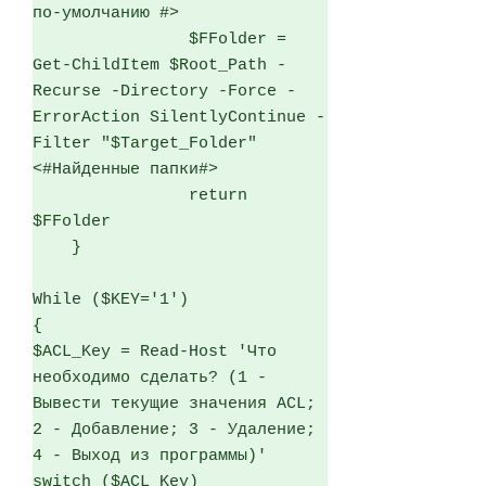
по-умолчанию #>

                $FFolder = 
Get-ChildItem $Root_Path -
Recurse -Directory -Force -
ErrorAction SilentlyContinue -
Filter "$Target_Folder" 
<#Найденные папки#>

                return 
$FFolder

    }

While ($KEY='1')

{

$ACL_Key = Read-Host 'Что 
необходимо сделать? (1 - 
Вывести текущие значения ACL; 
2 - Добавление; 3 - Удаление; 
4 - Выход из программы)'

switch ($ACL_Key)
