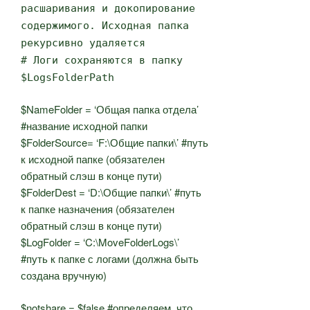
расшаривания и докопирование
содержимого. Исходная папка
рекурсивно удаляется
# Логи сохраняются в папку
$LogsFolderPath
$NameFolder = ‘Общая папка отдела’
#название исходной папки
$FolderSource= ‘F:\Общие папки\’ #путь
к исходной папке (обязателен
обратный слэш в конце пути)
$FolderDest = ‘D:\Общие папки\’ #путь
к папке назначения (обязателен
обратный слэш в конце пути)
$LogFolder = ‘C:\MoveFolderLogs\’
#путь к папке с логами (должна быть
создана вручную)
$notshare = $false #определяем, что