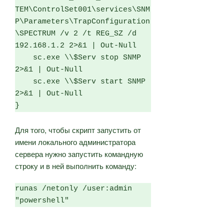
TEM\ControlSet001\services\SNM
P\Parameters\TrapConfiguration
\SPECTRUM /v 2 /t REG_SZ /d 
192.168.1.2 2>&1 | Out-Null

    sc.exe \\$Serv stop SNMP 
2>&1 | Out-Null

    sc.exe \\$Serv start SNMP 
2>&1 | Out-Null

}
Для того, чтобы скрипт запустить от
имени локального администратора
сервера нужно запустить командную
строку и в ней выполнить команду:
runas /netonly /user:admin 
"powershell"