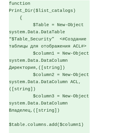
function 
Print_Dir($list_catalogs)

    {

         $Table = New-Object 
system.Data.DataTable 
“$Table_Security”  <#Создание 
таблицы для отображения ACL#>

         $column1 = New-Object 
system.Data.DataColumn 
Директория,([string])

         $column2 = New-Object 
system.Data.DataColumn ACL,
([string])

         $column3 = New-Object 
system.Data.DataColumn 
Владелец,([string])

$table.columns.add($column1)
