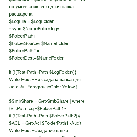
по-умолчанию исходная папка
расшарена
$LogFile = $LogFolder +
«sync-$NameFolder.log»
$FolderPath1 =
$FolderSource+$NameFolder
$FolderPath2 =
$FolderDest+$NameFolder
if (!(Test-Path -Path $LogFolder)){
Write-Host «Не создана папка для
логов!» -ForegroundColor Yellow }
$SmbShare = Get-SmbShare | where
{$_.Path -eq «$FolderPath1» }
if (!(Test-Path -Path $FolderPath2)){
$ACL = Get-Acl $FolderPath1 -Audit
Write-Host «Создание папки