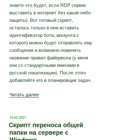
знаете что будет, если RDP сервис
выставить в интернет без какой-либо
защиты). Вот готовый скрипт,
осталось только в нем вставить
идентификатор бота, аккаунта с
которого можно будет отправлять ему
сообщения и возможно поменять
название правил файервола (у меня
они со стандартными именами в
русской локализации). После этого
добавляйте его в планировщик задач.
«Контролируем
Читать далее
доступ
по
RDP
ОПУБЛИКОВАНО
16.02.2021
Скрипт переноса общей
с
папки на сервере с
помощью
Windows
Telegram