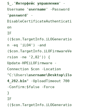
$_.'
Интерфейс управления
' -
Username '
username
' -Password
'
password
' -
DisableCertificateAuthenticati
on
IF
(($con.TargetInfo.iLOGeneratio
n -eq 'iLO4') -and
($con.TargetInfo.iLOFirmwareVe
rsion -ne '2,82')) {
Update-HPEiLOFirmware -
Connection $con -Location
"C:\Users\
username\Desktop\ilo
4_282.bin
" -UploadTimeout 700
-Confirm:$false -Force
}
IF
(($con.TargetInfo.iLOGeneratio