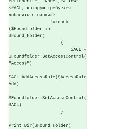
ectInherit", "None","Allow" 
<#ACL, которую требуется 
добавить в папки#>

                foreach 
($Foundfolder in 
$Found_Folder)

                    {

                        $ACL = 
$Foundfolder.GetAccessControl(
"Access")  

$ACL.AddAccessRule($AccessRule
Add)

$Foundfolder.SetAccessControl(
$ACL)

                    } 

Print_Dir($Found_Folder)
