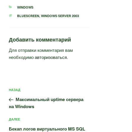
РУБРИКИ
WINDOWS
МЕТКИ
BLUESCREEN
,
WINDOWS SERVER 2003
Добавить комментарий
Для отправки комментария вам
необходимо
авторизоваться
.
Навигация
Предыдущая
НАЗАД
по
запись:
записям
Максимальный uptime сервера
на Windows
Следующая
ДАЛЕЕ
запись
Бекап логов виртуального MS SQL