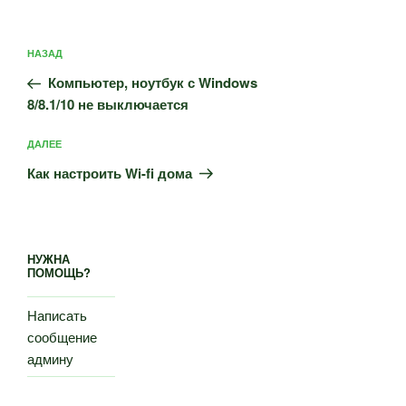
Навигация
Предыдущая
НАЗАД
по
запись:
записям
Компьютер, ноутбук с Windows
8/8.1/10 не выключается
Следующая
ДАЛЕЕ
запись
Как настроить Wi-fi дома
НУЖНА
ПОМОЩЬ?
Написать
сообщение
админу