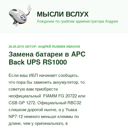
Перейти
к
МЫСЛИ ВСЛУХ
содержимому
Хождение по граблям администратора Андрея
ОПУБЛИКОВАНО
26.05.2015
АВТОР:
АНДРЕЙ RUS0NIX ИВАНОВ
Замена батареи в APC
Back UPS RS1000
Если ваш ИБП начинает сообщать,
что пора бы заменить аккумулятор, то
советую вам приобрести
неофициальный FIAMM FG 20722 или
CSB GP 1272. Официальный RBC32
слишком дорогой нынче, а у Yuasa
NP7-12 немного меньше клеммы по
длине, чем у оригинального, в