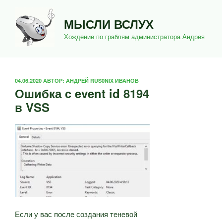
Перейти
к
МЫСЛИ ВСЛУХ
содержимому
Хождение по граблям администратора Андрея
ОПУБЛИКОВАНО
04.06.2020
АВТОР:
АНДРЕЙ RUS0NIX ИВАНОВ
Ошибка c event id 8194
в VSS
Если у вас после создания теневой