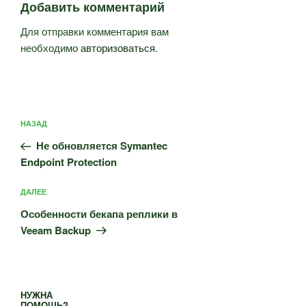
Добавить комментарий
Для отправки комментария вам
необходимо
авторизоваться
.
Навигация
Предыдущая
НАЗАД
по
запись:
записям
Не обновляется Symantec
Endpoint Protection
Следующая
ДАЛЕЕ
запись
Особенности бекапа реплики в
Veeam Backup
НУЖНА
ПОМОЩЬ?