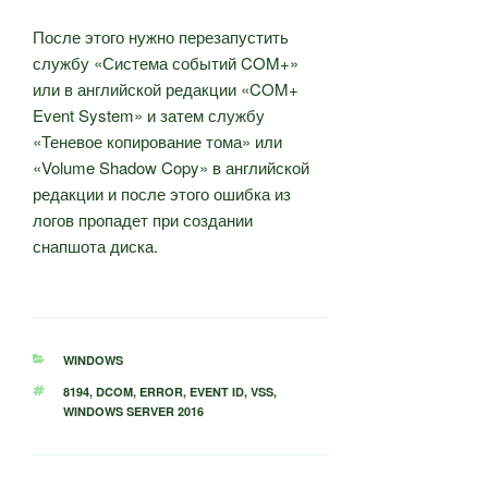
После этого нужно перезапустить
службу «Система событий COM+»
или в английской редакции «COM+
Event System» и затем службу
«Теневое копирование тома» или
«Volume Shadow Copy» в английской
редакции и после этого ошибка из
логов пропадет при создании
снапшота диска.
РУБРИКИ
WINDOWS
МЕТКИ
8194
,
DCOM
,
ERROR
,
EVENT ID
,
VSS
,
WINDOWS SERVER 2016