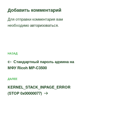
Добавить комментарий
Для отправки комментария вам
необходимо
авторизоваться
.
Навигация
Предыдущая
НАЗАД
по
запись:
записям
Стандартный пароль админа на
МФУ Ricoh MP-C3500
Следующая
ДАЛЕЕ
запись
KERNEL_STACK_INPAGE_ERROR
(STOP 0x00000077)