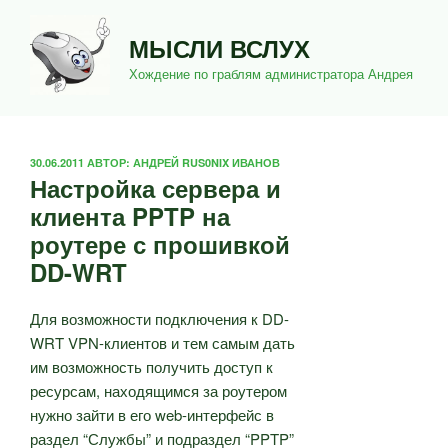
Перейти
к
МЫСЛИ ВСЛУХ
содержимому
Хождение по граблям администратора Андрея
ОПУБЛИКОВАНО
30.06.2011
АВТОР:
АНДРЕЙ RUS0NIX ИВАНОВ
Настройка сервера и
клиента PPTP на
роутере с прошивкой
DD-WRT
Для возможности подключения к DD-
WRT VPN-клиентов и тем самым дать
им возможность получить доступ к
ресурсам, находящимся за роутером
нужно зайти в его web-интерфейс в
раздел “Службы” и подраздел “PPTP”