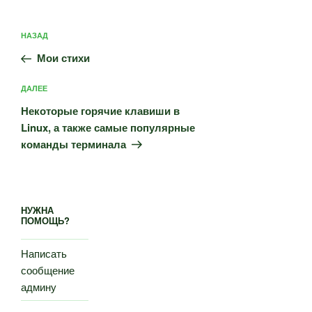
Навигация
Предыдущая
НАЗАД
по
запись:
записям
Мои стихи
Следующая
ДАЛЕЕ
запись
Некоторые горячие клавиши в
Linux, а также самые популярные
команды терминала
НУЖНА
ПОМОЩЬ?
Написать
сообщение
админу