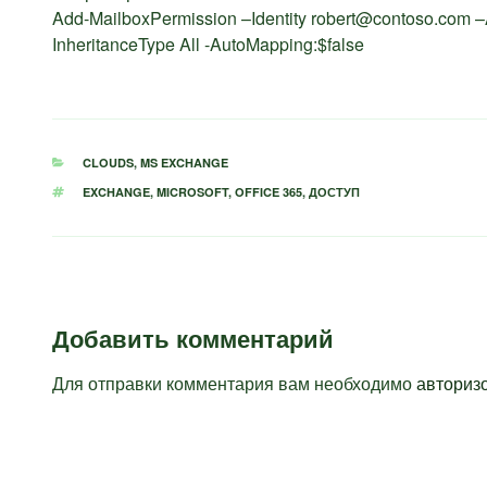
Add-MailboxPermission –Identity robert@contoso.com 
InheritanceType All -AutoMapping:$false
РУБРИКИ
CLOUDS
,
MS EXCHANGE
МЕТКИ
EXCHANGE
,
MICROSOFT
,
OFFICE 365
,
ДОСТУП
Добавить комментарий
Для отправки комментария вам необходимо
авториз