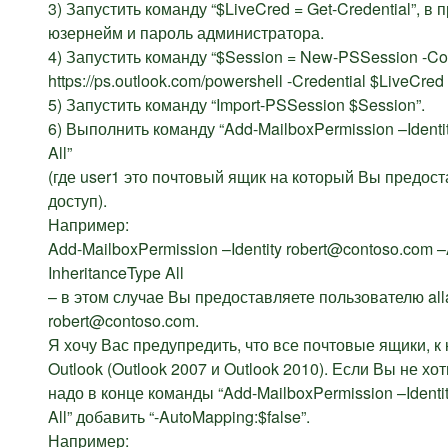
3) Запустить команду “$LiveCred = Get-Credential”,
юзернейм и пароль администратора.
4) Запустить команду “$Session = New-PSSession -Co
https://ps.outlook.com/powershell -Credential $LiveCred
5) Запустить команду “Import-PSSession $Session”.
6) Выполнить команду “Add-MailboxPermission –Identit
All”
(где user1 это почтовый ящик на который Вы предост
доступ).
Например:
Add-MailboxPermission –Identity robert@contoso.com 
InheritanceType All
– в этом случае Вы предоставляете пользователю al
robert@contoso.com.
Я хочу Вас предупредить, что все почтовые ящики, к к
Outlook (Outlook 2007 и Outlook 2010). Если Вы не х
надо в конце команды “Add-MailboxPermission –Identit
All” добавить “-AutoMapping:$false”.
Например: