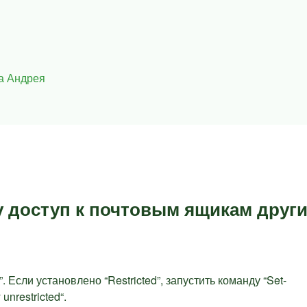
а Андрея
у доступ к почтовым ящикам друг
. Если установлено “Restricted”, запустить команду “Set-
unrestricted“.