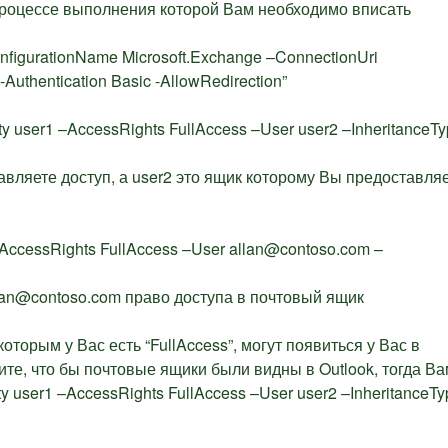
 в процессе выполнения которой Вам необходимо вписать
nfigurationName Microsoft.Exchange –ConnectionUri
 -Authentication Basic -AllowRedirection”
y user1 –AccessRights FullAccess –User user2 –InheritanceT
авляете доступ, а user2 это ящик которому Вы предоставля
–AccessRights FullAccess –User allan@contoso.com –
lan@contoso.com право доступа в почтовый ящик
оторым у Вас есть “FullAccess”, могут появиться у Вас в
отите, что бы почтовые ящики были видны в Outlook, тогда В
y user1 –AccessRights FullAccess –User user2 –InheritanceTy