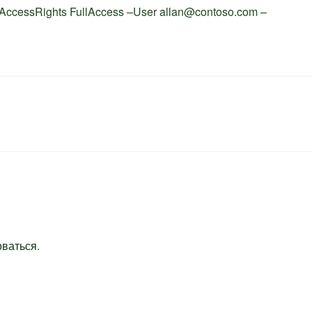
–AccessRights FullAccess –User allan@contoso.com –
оваться
.