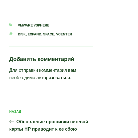
РУБРИКИ
VMWARE VSPHERE
МЕТКИ
DISK
,
EXPAND
,
SPACE
,
VCENTER
Добавить комментарий
Для отправки комментария вам
необходимо
авторизоваться
.
Навигация
Предыдущая
НАЗАД
по
запись:
записям
Обновление прошивки сетевой
карты HP приводит к ее сбою