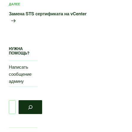
Следующая
ДАЛЕЕ
запись
Замена STS сертификата на vCenter
НУЖНА
ПОМОЩЬ?
Написать
сообщение
админу
Поиск