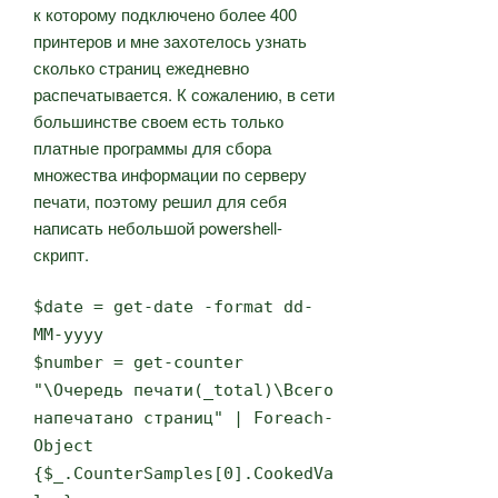
к которому подключено более 400
принтеров и мне захотелось узнать
сколько страниц ежедневно
распечатывается. К сожалению, в сети
большинстве своем есть только
платные программы для сбора
множества информации по серверу
печати, поэтому решил для себя
написать небольшой powershell-
скрипт.
$date = get-date -format dd-
MM-yyyy
$number = get-counter
"\Очередь печати(_total)\Всего
напечатано страниц" | Foreach-
Object
{$_.CounterSamples[0].CookedVa