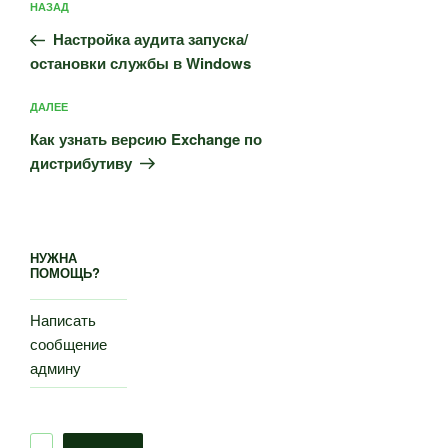
Предыдущая
НАЗАД
по
запись:
записям
Настройка аудита запуска/
остановки службы в Windows
Следующая
ДАЛЕЕ
запись
Как узнать версию Exchange по
дистрибутиву
НУЖНА
ПОМОЩЬ?
Написать
сообщение
админу
Поиск