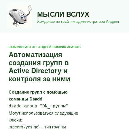
Перейти
к
МЫСЛИ ВСЛУХ
содержимому
Хождение по граблям администратора Андрея
ОПУБЛИКОВАНО
03.02.2012
АВТОР:
АНДРЕЙ RUS0NIX ИВАНОВ
Автоматизация
создания групп в
Active Directory и
контроля за ними
Создание групп с помощью
команды Dsadd
dsadd group "DN_группы"
Могут использоваться следующие
ключи:
-secgrp {yes|no} – тип группы