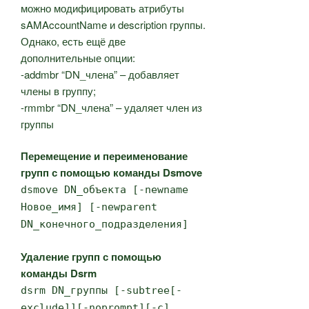
можно модифицировать атрибуты
sAMAccountName и description группы.
Однако, есть ещё две
дополнительные опции:
-addmbr “DN_члена” – добавляет
члены в группу;
-rmmbr “DN_члена” – удаляет член из
группы
Перемещение и переименование
групп с помощью команды Dsmove
dsmove DN_объекта [-newname
Новое_имя] [-newparent
DN_конечного_подразделения]
Удаление групп с помощью
команды Dsrm
dsrm DN_группы [-subtree[-
exclude]][-noprompt][-c]