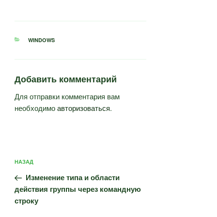
РУБРИКИ
WINDOWS
Добавить комментарий
Для отправки комментария вам
необходимо
авторизоваться
.
Навигация
Предыдущая
НАЗАД
по
запись:
записям
Изменение типа и области
действия группы через командную
строку