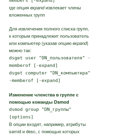
members [-expand]
где опция
expand
извлекает члены
вложенных групп
Для извлечения полного списка групп,
к которым принадлежит пользователь
или компьютер (указав опцию
expand
)
можно так:
dsget user "DN_пользователя" -
memberof [-expand]
dsget computer "DN_компьютера"
-memberof [-expand]
Изменение членства в группе с
помощью команды Dsmod
dsmod group "DN_группы"
[options]
В опции входят, например, атрибуты
samid и desc, с помощью которых