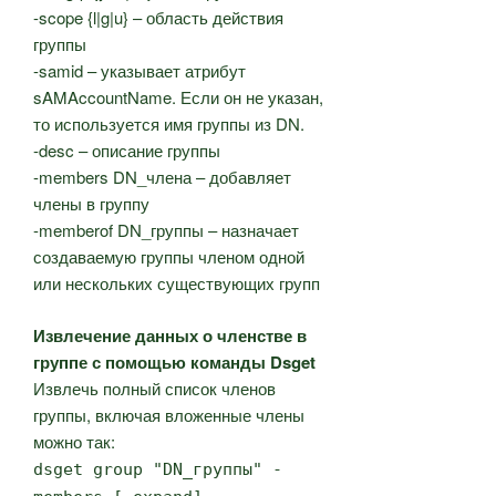
-scope {l|g|u} – область действия
группы
-samid – указывает атрибут
sAMAccountName. Если он не указан,
то используется имя группы из DN.
-desc – описание группы
-members DN_члена – добавляет
члены в группу
-memberof DN_группы – назначает
создаваемую группы членом одной
или нескольких существующих групп
Извлечение данных о членстве в
группе с помощью команды Dsget
Извлечь полный список членов
группы, включая вложенные члены
можно так:
dsget group "DN_группы" -