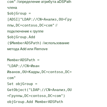
//определение атрибута aDSPath
com"
члена
$objGroup =
[ADSI]"LDAP://CN=Анализ,OU=Гру
//
ппы,DC=contoso,DC=com"
подключение к группе
$objGroup.Add
//использование
($MemberADSPath)
метода Add или Remove
MemberADSPath =
"LDAP://CN=Иван
Иванов,OU=Кадры,DC=contoso,DC=
com"
Set objGroup =
GetObject("LDAP://CN=Анализ,OU
=Группы,DC=contoso,DC=com")
objGroup.Add MemberADSPath