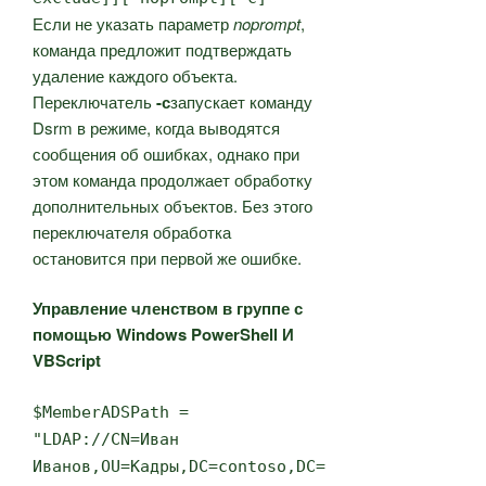
Если не указать параметр
noprompt
,
команда предложит подтверждать
удаление каждого объекта.
Переключатель
-с
запускает команду
Dsrm в режиме, когда выводятся
сообщения об ошибках, однако при
этом команда продолжает обработку
дополнительных объектов. Без этого
переключателя обработка
остановится при первой же ошибке.
Управление членством в группе с
помощью Windows PowerShell И
VBScript
$MemberADSPath =
"LDAP://CN=Иван
Иванов,OU=Кадры,DC=contoso,DC=