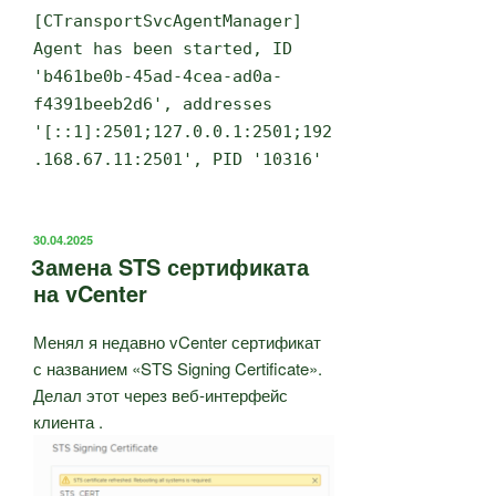
[CTransportSvcAgentManager]
Agent has been started, ID
'b461be0b-45ad-4cea-ad0a-
f4391beeb2d6', addresses
'[::1]:2501;127.0.0.1:2501;192
.168.67.11:2501', PID '10316'
ОПУБЛИКОВАНО
30.04.2025
Замена STS сертификата
на vCenter
Менял я недавно vCenter сертификат
с названием «STS Signing Certificate».
Делал этот через веб-интерфейс
клиента .