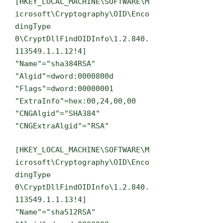
[HKEY_LOCAL_MACHINE\SOFTWARE\M
icrosoft\Cryptography\OID\Enco
dingType
0\CryptDllFindOIDInfo\1.2.840.
113549.1.1.12!4]
"Name"="sha384RSA"
"Algid"=dword:0000800d
"Flags"=dword:00000001
"ExtraInfo"=hex:00,24,00,00
"CNGAlgid"="SHA384"
"CNGExtraAlgid"="RSA"
[HKEY_LOCAL_MACHINE\SOFTWARE\M
icrosoft\Cryptography\OID\Enco
dingType
0\CryptDllFindOIDInfo\1.2.840.
113549.1.1.13!4]
"Name"="sha512RSA"