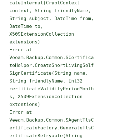
cateInternal(CryptContext
context, String friendlyName,
String subject, DateTime from,
DateTime to,
X509ExtensionCollection
extensions)
Error at
Veeam.Backup.Common.SCertifica
teHelper.CreateShortLivingSelf
SignCertificate(String name,
String friendlyName, Int32
certificateValidityPeriodMonth
s, X509ExtensionCollection
extentions)
Error at
Veeam.Backup.Common.SAgentTlsC
ertificateFactory.GenerateTlsC
ertificateRetryable(String