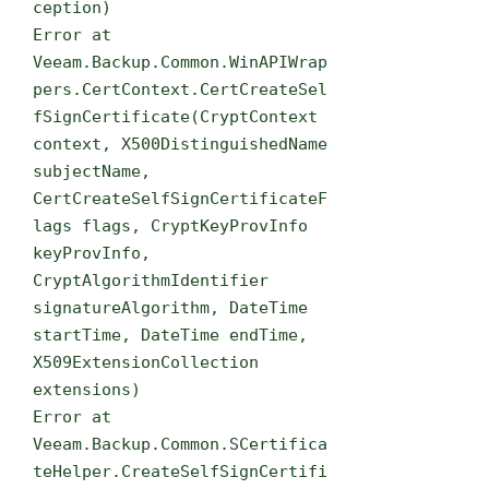
ception)
Error at
Veeam.Backup.Common.WinAPIWrap
pers.CertContext.CertCreateSel
fSignCertificate(CryptContext
context, X500DistinguishedName
subjectName,
CertCreateSelfSignCertificateF
lags flags, CryptKeyProvInfo
keyProvInfo,
CryptAlgorithmIdentifier
signatureAlgorithm, DateTime
startTime, DateTime endTime,
X509ExtensionCollection
extensions)
Error at
Veeam.Backup.Common.SCertifica
teHelper.CreateSelfSignCertifi