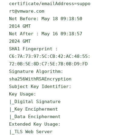
certificate/emailAddress=suppo
rt@vmware.com
Not Before: May 18 09:18:50
2014 GMT
Not After : May 16 09:18:57
2024 GMT
SHA1 Fingerprint :
C6:7A:73:97:5C:CB:42:AC:48:55:
72:0B:5E:8D:C7:5E:7B:0B:D9:FD
Signature Algorithm:
sha256WithRSAEncryption
Subject Key Identifier:
Key Usage:
|_Digital Signature
|_Key Encipherment
|_Data Encipherment
Extended Key Usage:
|_TLS Web Server