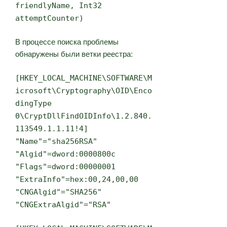
friendlyName, Int32
attemptCounter)
В процессе поиска проблемы
обнаружены были ветки реестра:
[HKEY_LOCAL_MACHINE\SOFTWARE\M
icrosoft\Cryptography\OID\Enco
dingType
0\CryptDllFindOIDInfo\1.2.840.
113549.1.1.11!4]
"Name"="sha256RSA"
"Algid"=dword:0000800c
"Flags"=dword:00000001
"ExtraInfo"=hex:00,24,00,00
"CNGAlgid"="SHA256"
"CNGExtraAlgid"="RSA"