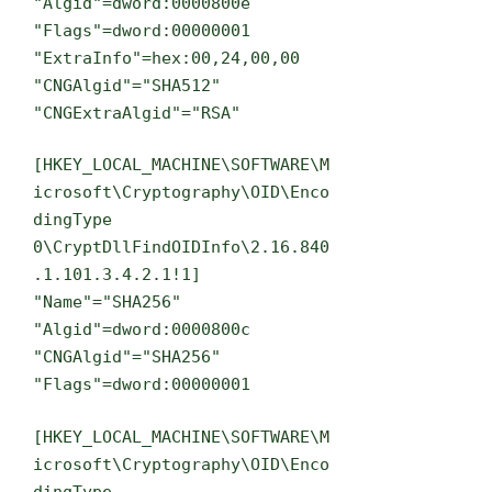
"Algid"=dword:0000800e
"Flags"=dword:00000001
"ExtraInfo"=hex:00,24,00,00
"CNGAlgid"="SHA512"
"CNGExtraAlgid"="RSA"
[HKEY_LOCAL_MACHINE\SOFTWARE\M
icrosoft\Cryptography\OID\Enco
dingType
0\CryptDllFindOIDInfo\2.16.840
.1.101.3.4.2.1!1]
"Name"="SHA256"
"Algid"=dword:0000800c
"CNGAlgid"="SHA256"
"Flags"=dword:00000001
[HKEY_LOCAL_MACHINE\SOFTWARE\M
icrosoft\Cryptography\OID\Enco
dingType