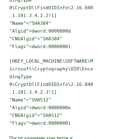
0\CryptDllFindOIDInfo\2.16.840
.1.101.3.4.2.2!1]
"Name"="SHA384"
"Algid"=dword:0000800d
"CNGAlgid"="SHA384"
"Flags"=dword:00000001
[HKEY_LOCAL_MACHINE\SOFTWARE\M
icrosoft\Cryptography\OID\Enco
dingType
0\CryptDllFindOIDInfo\2.16.840
.1.101.3.4.2.3!1]
"Name"="SHA512"
"Algid"=dword:0000800e
"CNGAlgid"="SHA512"
"Flags"=dword:00000001
После удаления этих веток и