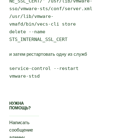
NE_SSL_CERT/' /usr/lib/vmware-
sso/vmware-sts/conf/server.xml
/usr/lib/vmware-
vmafd/bin/vecs-cli store
delete --name
STS_INTERNAL_SSL_CERT
и затем рестартовать одну из служб
service-control --restart
vmware-stsd
НУЖНА
ПОМОЩЬ?
Написать
сообщение
админу