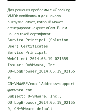
Для решения проблемы с «Checking
VMDir certificate» я для начала
выгрузил отчет, который может
сгенерировать скрипт vCert. В нем
нашел такой сертификат:
Service Principal (Solution
User) Certificates
Service Principal:
WebClient_2014.05.19_021659
Issuer: O=VMware, Inc.,
OU=LogBrowser_2014.05.19_02165
9,
CN=VMWARE/emailAddress=support
@vmware.com
Subject: O=VMware, Inc.,
OU=LogBrowser_2014.05.19_02165
9, CN=VMware default