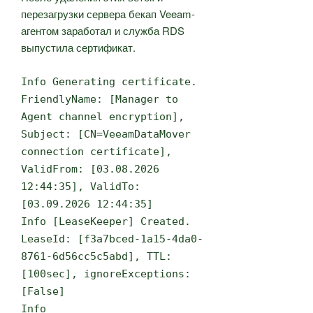
перезагрузки сервера бекап Veeam-
агентом заработал и служба RDS
выпустила сертификат.
Info Generating certificate.
FriendlyName: [Manager to
Agent channel encryption],
Subject: [CN=VeeamDataMover
connection certificate],
ValidFrom: [03.08.2026
12:44:35], ValidTo:
[03.09.2026 12:44:35]
Info [LeaseKeeper] Created.
LeaseId: [f3a7bced-1a15-4da0-
8761-6d56cc5c5abd], TTL:
[100sec], ignoreExceptions:
[False]
Info