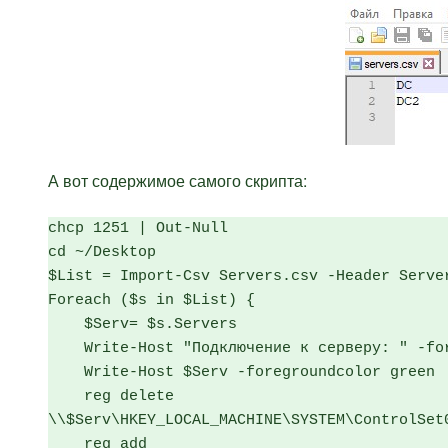
А вот содержимое самого скрипта:
chcp 1251 | Out-Null

cd ~/Desktop

$List = Import-Csv Servers.csv -Header Server
Foreach ($s in $List) {

    $Serv= $s.Servers

    Write-Host "Подключение к серверу: " -foregroundcolor yellow -NoNewline  

    Write-Host $Serv -foregroundcolor green

    reg delete 
\\$Serv\HKEY_LOCAL_MACHINE\SYSTEM\ControlSet00
    reg add 