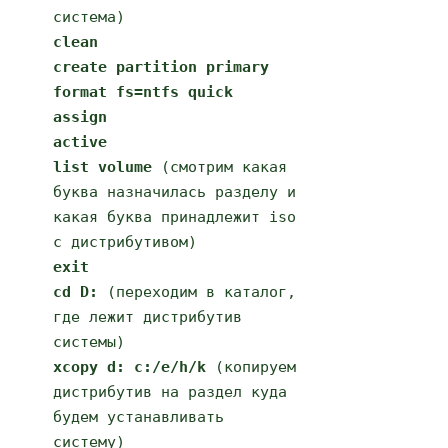
система)
clean
create partition primary
format fs=ntfs quick
assign
active
list volume
(смотрим какая
буква назначилась разделу и
какая буква принадлежит iso
с дистрибутивом)
exit
cd D:
(переходим в каталог,
где лежит дистрибутив
системы)
xcopy d: c:/e/h/k
(копируем
дистрибутив на раздел куда
будем устанавливать
систему)