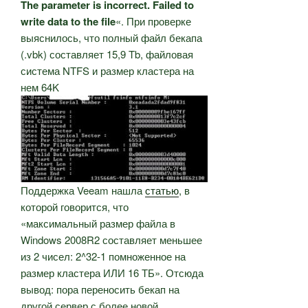
The parameter is incorrect. Failed to
write data to the file
«. При проверке
выяснилось, что полный файл бекапа
(.vbk) составляет 15,9 Tb, файловая
система NTFS и размер кластера на
нем 64K
Поддержка Veeam нашла
статью
, в
которой говорится, что
«максимальный размер файла в
Windows 2008R2 составляет меньшее
из 2 чисел: 2^32-1 помноженное на
размер кластера ИЛИ 16 ТБ». Отсюда
вывод: пора переносить бекап на
другой сервер с более новой