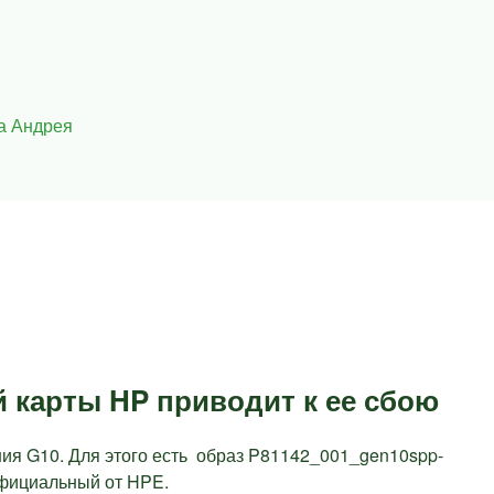
а Андрея
 карты HP приводит к ее сбою
ия G10. Для этого есть образ P81142_001_gen10spp-
официальный от HPE.