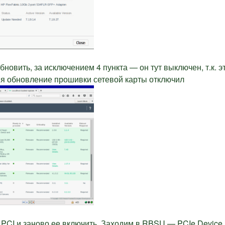
бновить, за исключением 4 пункта — он тут выключен, т.к. э
ь я обновление прошивки сетевой карты отключил
 PCI и заново ее включить. Заходим в RBSU — PCIe Device