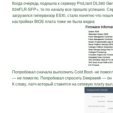
Когда очередь подошла к серверу ProLiant DL360 Gen
534FLR-SFP+, то по началу все прошло успешно. Сер
загрузился гипервизор ESXi, стало понятно что пошл
настройках BIOS плата тоже не была видна
Попробовал сначала выполнить Cold Boot- не помо
— не помогло. Попробовал спросить Deepseek — он н
К слову, патч который ставится на сетевую плату выг