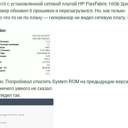
10 с установленной сетевой платой HP FlexFabric 10Gb 2po
вер обновил 5 прошивок и перезагрузился. Но, как только
о что-то не по плану — гипервизор не видел сетевую плату.
гло. Попробовал откатить System ROM на предыдущую верс
ичего умного не сказал.
лядел так: