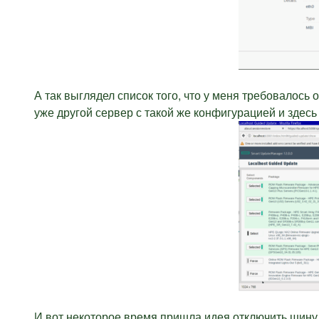
А так выглядел список того, что у меня требовалось о
уже другой сервер с такой же конфигурацией и здес
И вот некоторое время пришла идея отключить шину