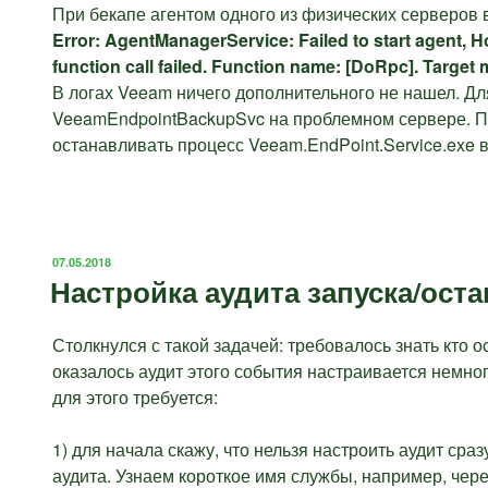
При бекапе агентом одного из физических серверов 
Error: AgentManagerService: Failed to start agent, 
function call failed. Function name: [DoRpc]. Target m
В логах Veeam ничего дополнительного не нашел. Дл
VeeamEndpointBackupSvc на проблемном сервере. Пр
останавливать процесс Veeam.EndPoint.Service.exe 
ОПУБЛИКОВАНО
07.05.2018
Настройка аудита запуска/ост
Столкнулся с такой задачей: требовалось знать кто 
оказалось аудит этого события настраивается немног
для этого требуется:
1) для начала скажу, что нельзя настроить аудит ср
аудита. Узнаем короткое имя службы, например, чер