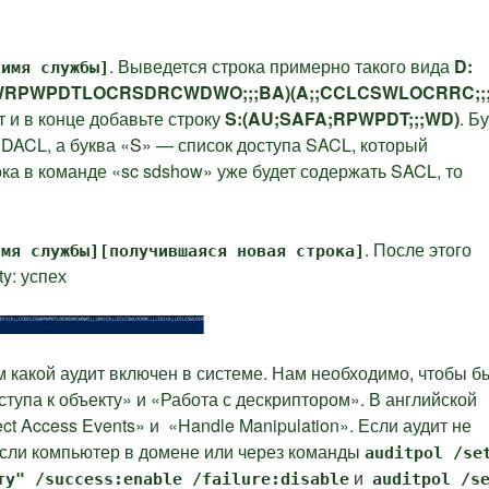
. Выведется строка примерно такого вида
D:
 имя службы]
WRPWPDTLOCRSDRCWDWO;;;BA)(A;;CCLCSWLOCRRC;;;
т и в конце добавьте строку
S:(AU;SAFA;RPWPDT;;;WD)
. Б
 DACL, а буква «S» — список доступа SACL, который
ка в команде «sc sdshow» уже будет содержать SACL, то
. После этого
имя службы][получившаяся новая строка]
y: успех
 какой аудит включен в системе. Нам необходимо, чтобы б
тупа к объекту» и «Работа с дескриптором». В английской
ect Access Events
» и «
Handle Manipulation»
. Если аудит не
 если компьютер в домене или через команды
auditpol /se
и
ту" /success:enable /failure:disable
auditpol /s