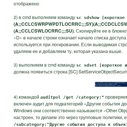
отображено
2) в cmd выполняем команду
sc sdshow [короткое
(A;;CCLCSWRPWPDTLOCRRC;;;SY)(A;;CCDCLCS
(A;;CCLCSWLOCRRC;;;SU)
. Скопируйте ее в блокно
«D» в начале строки означает начало списка доступа
используется при логировании. Если выводимая стро
удаляем ее и добавляем ту, которая указана выше.
3) выполняем в cmd команду
sc sdset [короткое 
должна появиться строка [SC] SetServiceObjectSecurit
4) командой
проверяем
auditpol /get /category:*
включен аудит для подкатегорий «Другие события дос
Windows они соответственно называются «
Other Obj
настроен, то делаем это через групповые политики,
/subcategory:"Другие события доступа к объек