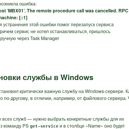
возникла ошибка:
Host ‘MBX01’. The remote procedure call was cancelled. RPC
achine: [::1]
я устранения этой ошибки помог перезапуск сервиса
ичем сервис не хотел останавливаться, пришлось
вручную через Task Manager
ановки службы в Windows
остановил критически важную службу на Windows-сервере. К
о по-другому, в отличии, например, от файлового сервера. 
азу всех служб — нужно выбрать конкретные службы для их
ез команду PS
и в столбце «Name» оно будет
get-service