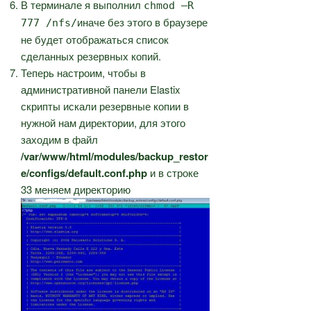
В терминале я выполнил
chmod –R
иначе без этого в браузере
777 /nfs/
не будет отображаться список
сделанных резервных копий.
Теперь настроим, чтобы в
административной панели Elastix
скрипты искали резервные копии в
нужной нам директории, для этого
заходим в файл
/var/www/html/modules/backup_restor
e/configs/default.conf.php
и в строке
33 меняем директорию