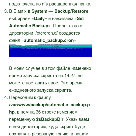
подключена по nfs расшаренная папка.
В Elastix в
System — Backup/Restore
выбираем «
Daily
» и нажимаем «
Set
Automatic Backup»
. После этого в
директории /etc/cron.d/ создастся
файл «
automatic_backup.cron
»
В моем случае в этом файле изменено
время запуска скрипта на 14:27, вы
можете поставить свое. Это время
ежедневного запуска скрипта.
Переходим к файлу
/var/www/backup/automatic_backup.p
hp
, в нем на 36 строке изменяем
переменную
$sBackupDir
. Указываем
в ней директорию, куда скрипт будет
сохранять резервную копию, в нашем