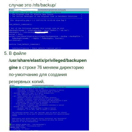
случае это /nfs/backup/
В файле
/usr/share/elastix/privileged/backupen
gine
в строке 76 меняем директорию
по-умолчанию для создания
резервных копий.