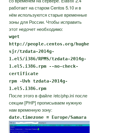
со временем на сервере. Elastix 2.4
работает на старом Centos 5.10 и в
нём используются старые временные
зоны для России. Чтобы исправить
этот недочет необходимо:
wget
http://people.centos.org/hughe
sjr/tzdata-2014g-
1.el5/i386/RPMS/tzdata-2014g-
1.el5.i386.rpm --no-check-
certificate
rpm -Uvh tzdata-2014g-
1.el5.i386.rpm
После этого в файле /etc/php.ini после
секции [PHP] прописываем нужную
нам временную зону:
date.timezone = Europe/Samara