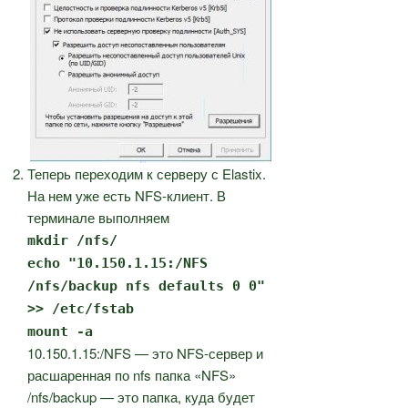
Теперь переходим к серверу с Elastix.
На нем уже есть NFS-клиент. В
терминале выполняем
mkdir /nfs/
echo "10.150.1.15:/NFS
/nfs/backup nfs defaults 0 0"
>> /etc/fstab
mount -a
10.150.1.15:/NFS — это NFS-сервер и
расшаренная по nfs папка «NFS»
/nfs/backup — это папка, куда будет